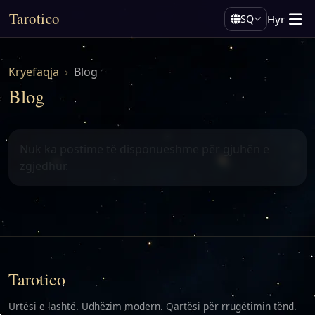
Tarotico
Hyr
SQ
Kryefaqja
Blog
Blog
Nuk ka postime të disponueshme për gjuhën e
zgjedhur.
Tarotico
Urtësi e lashtë. Udhëzim modern. Qartësi për rrugëtimin tënd.